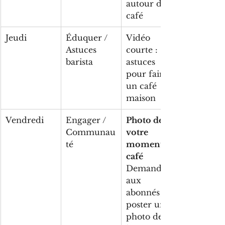
autour du 
café
Jeudi
Éduquer / 
Vidéo 
Astuces 
courte : 
barista
astuces 
pour faire 
un café 
maison
Vendredi
Engager / 
Photo de 
Communau
votre 
té
moment 
café
Demande 
aux 
abonnés de 
poster une 
photo de 