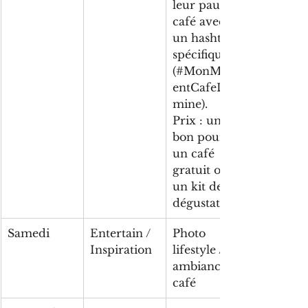
leur pause 
café avec 
un hashtag 
spécifique 
(#MonMom
entCafeLu
mine).
Prix : un 
bon pour 
un café 
gratuit ou 
un kit de 
dégustation.
Samedi
Entertain / 
Photo 
Inspiration
lifestyle / 
ambiance 
café