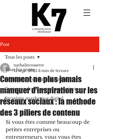
Post
Tous les posts
nathaliecossette
Tous les posts
12 sept. 2025
3 min de lecture
Comment ne plus jamais
Stratégie de communication
manquer d’inspiration sur les
Comprendre la communication
Stratégie marketing digital
réseaux sociaux : la méthode
des 3 piliers de contenu
Si vous êtes comme beaucoup de 
petites entreprises ou 
entrepreneurs, vous vous êtes 