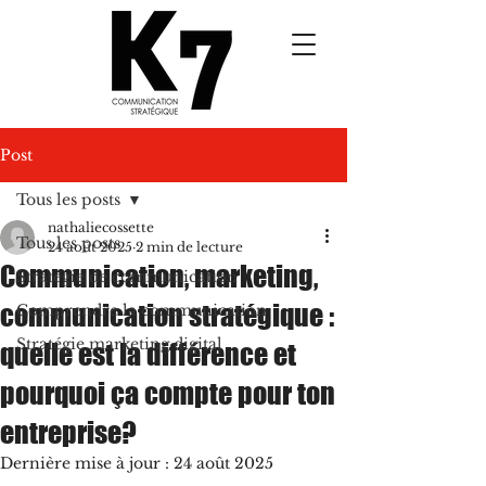
Post
Tous les posts
nathaliecossette
Tous les posts
24 août 2025
2 min de lecture
Communication, marketing,
Stratégie de communication
communication stratégique :
Comprendre la communication
Stratégie marketing digital
quelle est la différence et
pourquoi ça compte pour ton
entreprise?
Dernière mise à jour :
24 août 2025