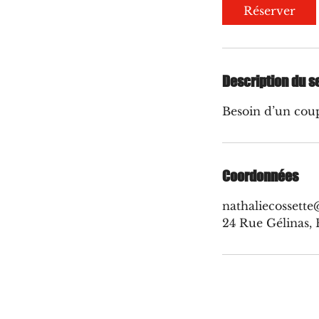
Réserver
Description du s
Besoin d’un cou
Coordonnées
nathaliecossett
24 Rue Gélinas