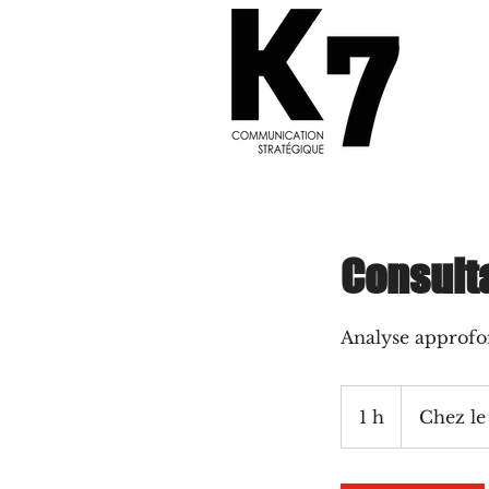
Consult
Analyse approfon
1 h
1
Chez le 