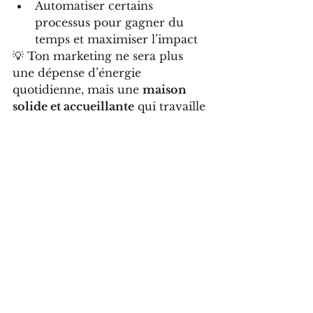
Automatiser certains 
processus pour gagner du 
temps et maximiser l’impact
💡 Ton marketing ne sera plus 
une dépense d’énergie 
quotidienne, mais une 
maison 
solide et accueillante
 qui travaille 
pour toi, même quand tu dors.
Si tu veux découvrir comment 
construire ta maison marketing 
et transformer ton audience en 
clients fidèles
, je t’invite à 
me 
contacter