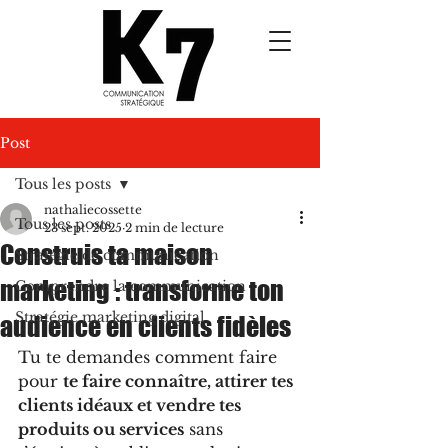
Post
Tous les posts
nathaliecossette
Tous les posts
23 sept. 2025
2 min de lecture
Construis ta maison
Stratégie de communication
marketing : transforme ton
Comprendre la communication
Stratégie marketing digital
audience en clients fidèles
Tu te demandes comment faire 
pour 
te faire connaître, attirer tes 
clients idéaux et vendre tes 
produits ou services
 sans 